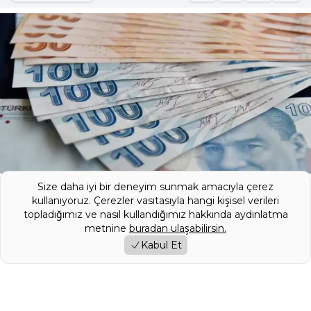
Size daha iyi bir deneyim sunmak amacıyla çerez
Bankaların kredi faizlerini yükselttiği bu
kullanıyoruz. Çerezler vasıtasıyla hangi kişisel verileri
topladığımız ve nasıl kullandığımız hakkında aydınlatma
dönemde QNB Finansbank ezber bozan
metnine
buradan ulaşabilirsin.
bir adım atarak nakit musluklarını açtı. Acil
Kabul Et
ödemesi olan borç kapatmak isteyen veya
alışveriş yapacak olan vatandaşlar için
hazırlanan kampanyada faiz kelimesi