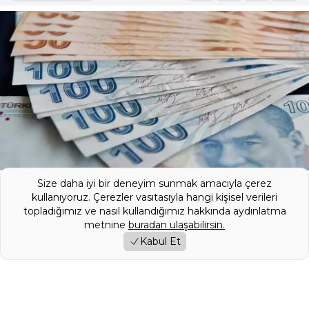
Size daha iyi bir deneyim sunmak amacıyla çerez
Bankaların kredi faizlerini yükselttiği bu
kullanıyoruz. Çerezler vasıtasıyla hangi kişisel verileri
topladığımız ve nasıl kullandığımız hakkında aydınlatma
dönemde QNB Finansbank ezber bozan
metnine
buradan ulaşabilirsin.
bir adım atarak nakit musluklarını açtı. Acil
Kabul Et
ödemesi olan borç kapatmak isteyen veya
alışveriş yapacak olan vatandaşlar için
hazırlanan kampanyada faiz kelimesi