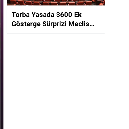
Torba Yasada 3600 Ek
Gösterge Sürprizi Meclis
Gündemine Geliyor Birinci
Dereceye Düşen Tüm
Memurlar Kapsama Alındı