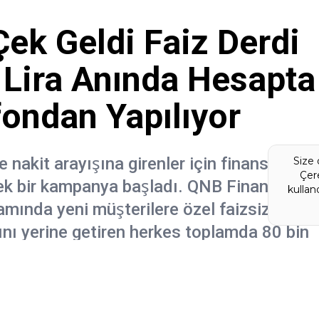
ek Geldi Faiz Derdi
Lira Anında Hesapta
fondan Yapılıyor
nakit arayışına girenler için finans
Size 
Çere
ek bir kampanya başladı. QNB Finansbank
kulla
mında yeni müşterilere özel faizsiz nakit
rını yerine getiren herkes toplamda 80 bin
bir dosya masrafı veya faiz yükü altına
Yayınlama Tarihi:
31.01.2026 04: