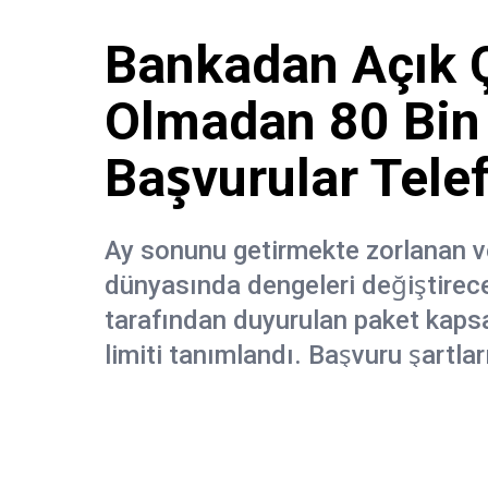
Bankadan Açık Ç
Olmadan 80 Bin 
Başvurular Tele
Ay sonunu getirmekte zorlanan ve 
dünyasında dengeleri değiştirec
tarafından duyurulan paket kapsa
limiti tanımlandı. Başvuru şartla
lirayı bulan bu desteği herhangi 
girmeden kullanabilecek.
Haber Merkezi