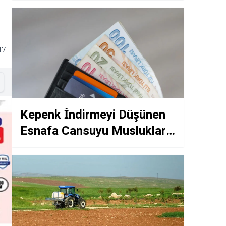
Başvurular Telefondan
Yapılıyor
17
Kepenk İndirmeyi Düşünen
Esnafa Cansuyu Musluklar
Açıldı Hesaba 1 Milyon Lira
Akacak Ödemesi 6 Ay Yok