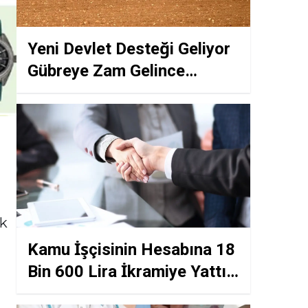
Yeni Devlet Desteği Geliyor
Gübreye Zam Gelince
Çiftçinin Maliyeti Arttı
ik
Kamu İşçisinin Hesabına 18
Bin 600 Lira İkramiye Yattı
Ödemeler Bugün Başladı