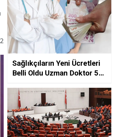
ATM Önlerinde Hareketlilik
Var
u
 2
Sağlıkçıların Yeni Ücretleri
Belli Oldu Uzman Doktor 52
Bin Hemşire 8 Bin 500 Lira
Alacak