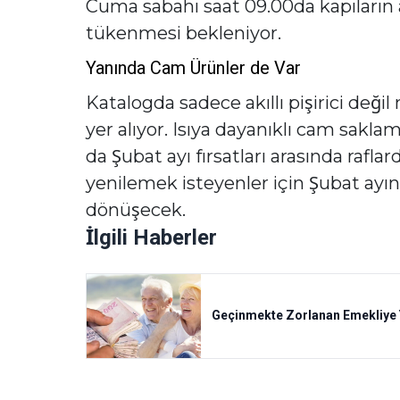
Cuma sabahı saat 09.00da kapıların a
tükenmesi bekleniyor.
Yanında Cam Ürünler de Var
Katalogda sadece akıllı pişirici deği
yer alıyor. Isıya dayanıklı cam sakla
da Şubat ayı fırsatları arasında rafla
yenilemek isteyenler için Şubat ayının
dönüşecek.
İlgili Haberler
Geçinmekte Zorlanan Emekliye Ye