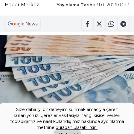
Haber Merkezi
Yayınlama Tarihi:
31.01.2026 04:17
Size daha iyi bir deneyim sunmak amacıyla çerez
Bankaların kredi faizlerini yükselttiği bu
kullanıyoruz. Çerezler vasıtasıyla hangi kişisel verileri
topladığımız ve nasıl kullandığımız hakkında aydınlatma
dönemde QNB Finansbank ezber bozan
metnine
buradan ulaşabilirsin.
bir adım atarak nakit musluklarını açtı. Acil