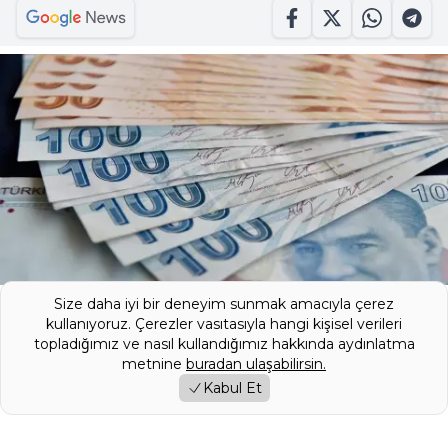
Size daha iyi bir deneyim sunmak amacıyla çerez
Bankaların kredi faizlerini yükselttiği bu
kullanıyoruz. Çerezler vasıtasıyla hangi kişisel verileri
topladığımız ve nasıl kullandığımız hakkında aydınlatma
dönemde QNB Finansbank ezber bozan
metnine
buradan ulaşabilirsin.
bir adım atarak nakit musluklarını açtı. Acil
Kabul Et
ödemesi olan borç kapatmak isteyen veya
alışveriş yapacak olan vatandaşlar için